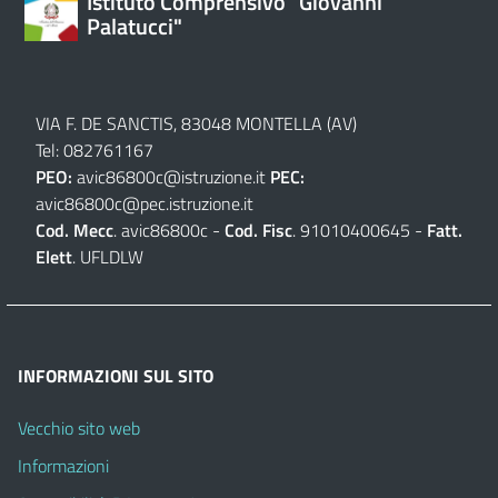
Istituto Comprensivo "Giovanni
Palatucci"
VIA F. DE SANCTIS, 83048 MONTELLA (AV)
Tel: 082761167
PEO:
avic86800c@istruzione.it
PEC:
avic86800c@pec.istruzione.it
Cod. Mecc
. avic86800c -
Cod. Fisc
. 91010400645 -
Fatt.
Elett
. UFLDLW
INFORMAZIONI SUL SITO
Vecchio sito web
Informazioni