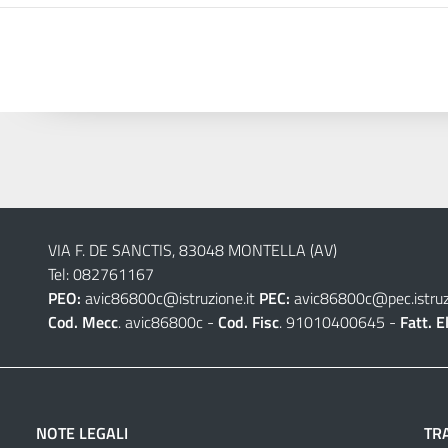
VIA F. DE SANCTIS, 83048 MONTELLA (AV)
Tel: 082761167
PEO:
avic86800c@istruzione.it
PEC:
avic86800c@pec.istruzi
Cod. Mecc
. avic86800c -
Cod. Fisc
. 91010400645 -
Fatt. E
NOTE LEGALI
TR