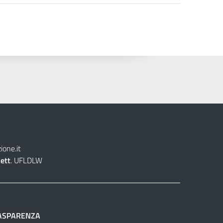
one.it
lett
. UFLDLW
ASPARENZA