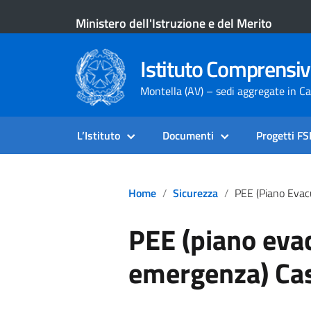
Ministero dell'Istruzione e del Merito
Istituto Comprensiv
Montella (AV) – sedi aggregate in Ca
L’Istituto
Documenti
Progetti F
Home
Sicurezza
PEE (piano Evacuazione Emergenza
PEE (piano eva
emergenza) Cas