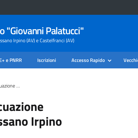
o "Giovanni Palatucci"
ssano Irpino (AV) e Castelfranci (AV)
SE+ e PNRR
Iscrizioni
Accesso Rapido
Vecchi
) Cassano Irpino
cuazione
sano Irpino