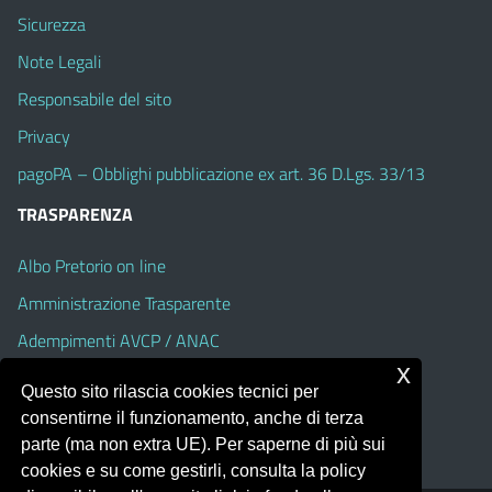
Sicurezza
Note Legali
Responsabile del sito
Privacy
pagoPA – Obblighi pubblicazione ex art. 36 D.Lgs. 33/13
TRASPARENZA
Albo Pretorio on line
Amministrazione Trasparente
Adempimenti AVCP / ANAC
x
Accesso Civico
Questo sito rilascia cookies tecnici per
Dichiarazione di accessibilità
consentirne il funzionamento, anche di terza
parte (ma non extra UE). Per saperne di più sui
cookies e su come gestirli, consulta la policy