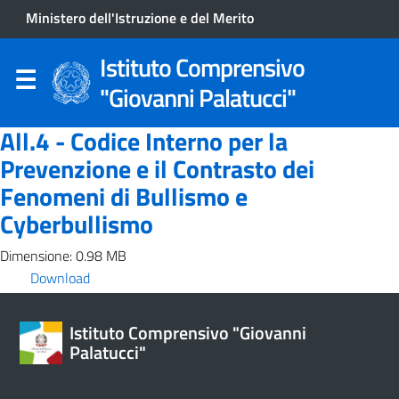
Ministero dell'Istruzione e del Merito
Istituto Comprensivo
"Giovanni Palatucci"
All.4 - Codice Interno per la
Prevenzione e il Contrasto dei
Fenomeni di Bullismo e
Cyberbullismo
Dimensione: 0.98 MB
Download
Istituto Comprensivo "Giovanni
Palatucci"