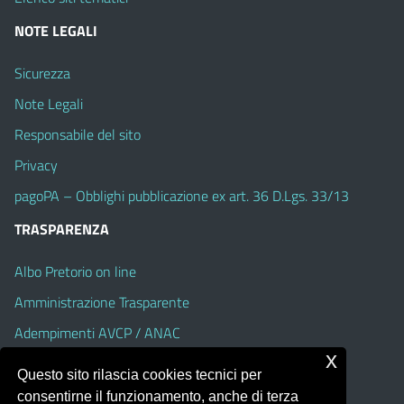
NOTE LEGALI
Sicurezza
Note Legali
Responsabile del sito
Privacy
pagoPA – Obblighi pubblicazione ex art. 36 D.Lgs. 33/13
TRASPARENZA
Albo Pretorio on line
Amministrazione Trasparente
Adempimenti AVCP / ANAC
x
Accesso Civico
Questo sito rilascia cookies tecnici per
Dichiarazione di accessibilità
consentirne il funzionamento, anche di terza