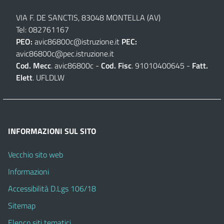
VIA F. DE SANCTIS, 83048 MONTELLA (AV)
Tel: 082761167
PEO:
avic86800c@istruzione.it
PEC:
avic86800c@pec.istruzione.it
Cod. Mecc
. avic86800c -
Cod. Fisc
. 91010400645 -
Fatt.
Elett
. UFLDLW
INFORMAZIONI SUL SITO
Vecchio sito web
Informazioni
Accessibilità D.Lgs 106/18
Sitemap
Elenco siti tematici