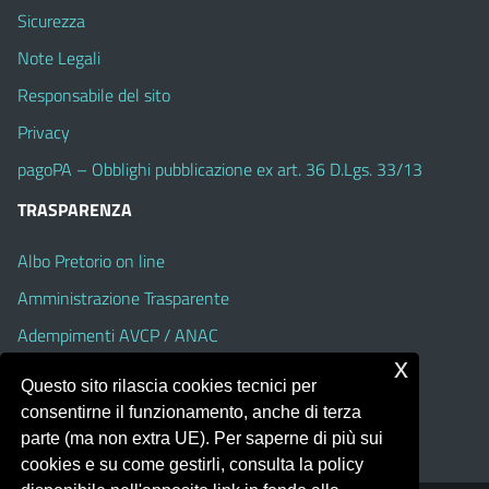
Sicurezza
Note Legali
Responsabile del sito
Privacy
pagoPA – Obblighi pubblicazione ex art. 36 D.Lgs. 33/13
TRASPARENZA
Albo Pretorio on line
Amministrazione Trasparente
Adempimenti AVCP / ANAC
x
Accesso Civico
Questo sito rilascia cookies tecnici per
Dichiarazione di accessibilità
consentirne il funzionamento, anche di terza
parte (ma non extra UE). Per saperne di più sui
cookies e su come gestirli, consulta la policy