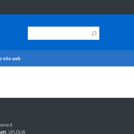
o sito web
one.it
lett
. UFLDLW