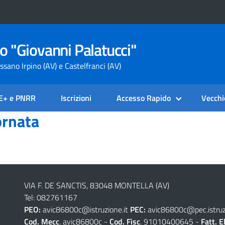
o "Giovanni Palatucci"
ssano Irpino (AV) e Castelfranci (AV)
SE+ e PNRR
Iscrizioni
Accesso Rapido
Vecchi
ornata
VIA F. DE SANCTIS, 83048 MONTELLA (AV)
Tel: 082761167
PEO:
avic86800c@istruzione.it
PEC:
avic86800c@pec.istruzi
Cod. Mecc
. avic86800c -
Cod. Fisc
. 91010400645 -
Fatt. E