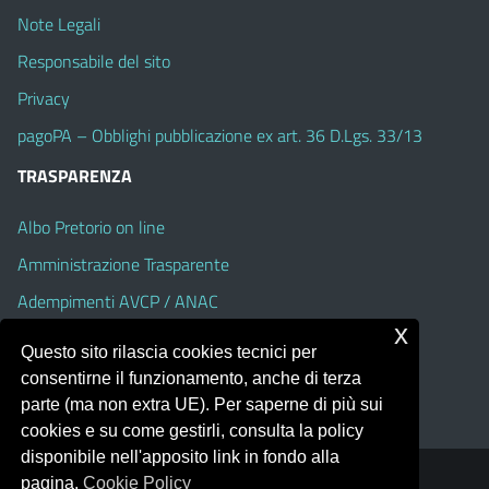
Note Legali
Responsabile del sito
Privacy
pagoPA – Obblighi pubblicazione ex art. 36 D.Lgs. 33/13
TRASPARENZA
Albo Pretorio on line
Amministrazione Trasparente
Adempimenti AVCP / ANAC
x
Accesso Civico
Questo sito rilascia cookies tecnici per
Dichiarazione di accessibilità
consentirne il funzionamento, anche di terza
parte (ma non extra UE). Per saperne di più sui
cookies e su come gestirli, consulta la policy
disponibile nell'apposito link in fondo alla
pagina.
Cookie Policy
Portale realizzato con la piattaforma
Argo Web 4.0