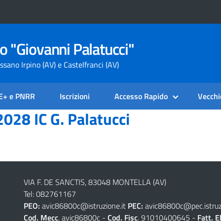
o "Giovanni Palatucci"
ssano Irpino (AV) e Castelfranci (AV)
SE+ e PNRR
Iscrizioni
Accesso Rapido
Vecchi
028 IC G. Palatucci
VIA F. DE SANCTIS, 83048 MONTELLA (AV)
Tel: 082761167
PEO:
avic86800c@istruzione.it
PEC:
avic86800c@pec.istruzi
Cod. Mecc
. avic86800c -
Cod. Fisc
. 91010400645 -
Fatt. E