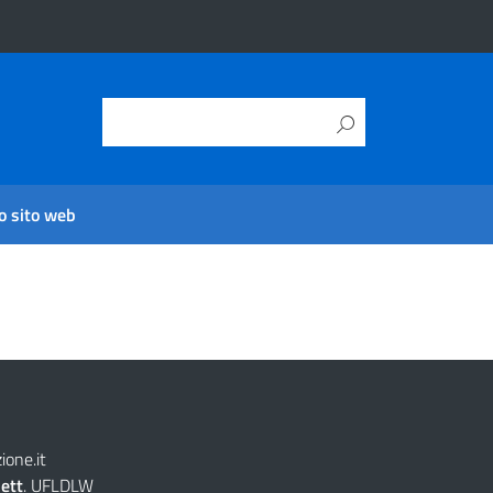
o sito web
one.it
lett
. UFLDLW