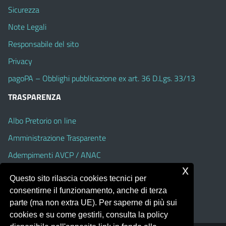
Sicurezza
Note Legali
Responsabile del sito
Privacy
pagoPA – Obblighi pubblicazione ex art. 36 D.Lgs. 33/13
TRASPARENZA
Albo Pretorio on line
Amministrazione Trasparente
Adempimenti AVCP / ANAC
x
Accesso Civico
Questo sito rilascia cookies tecnici per
Dichiarazione di accessibilità
consentirne il funzionamento, anche di terza
parte (ma non extra UE). Per saperne di più sui
cookies e su come gestirli, consulta la policy