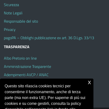
Sicurezza
Note Legali
Responsabile del sito
Privacy
pagoPA – Obblighi pubblicazione ex art. 36 D.Lgs. 33/13
TRASPARENZA
Albo Pretorio on line
Amministrazione Trasparente
Adempimenti AVCP / ANAC
x
Accesso Civico
Questo sito rilascia cookies tecnici per
Dichiarazione di accessibilità
consentirne il funzionamento, anche di terza
parte (ma non extra UE). Per saperne di più sui
cookies e su come gestirli, consulta la policy