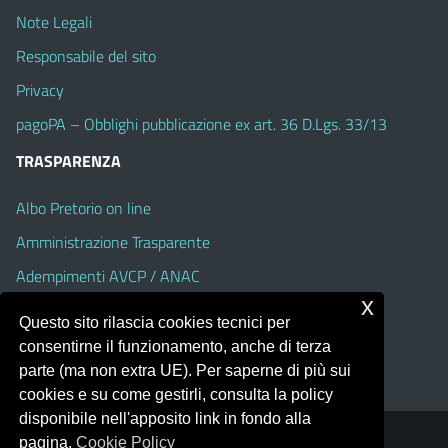
Note Legali
Responsabile del sito
Privacy
pagoPA – Obblighi pubblicazione ex art. 36 D.Lgs. 33/13
TRASPARENZA
Albo Pretorio on line
Amministrazione Trasparente
Adempimenti AVCP / ANAC
x
Accesso Civico
Questo sito rilascia cookies tecnici per
Dichiarazione di accessibilità
consentirne il funzionamento, anche di terza
parte (ma non extra UE). Per saperne di più sui
cookies e su come gestirli, consulta la policy
disponibile nell'apposito link in fondo alla
pagina.
Cookie Policy
Portale realizzato con la piattaforma
Argo Web 4.0