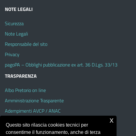
NOTE LEGALI
Sicurezza
Note Legali
Responsabile del sito
Privacy
pagoPA – Obblighi pubblicazione ex art. 36 D.Lgs. 33/13
TRASPARENZA
Albo Pretorio on line
Amministrazione Trasparente
Adempimenti AVCP / ANAC
x
Accesso Civico
Questo sito rilascia cookies tecnici per
Dichiarazione di accessibilità
consentirne il funzionamento, anche di terza