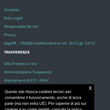
Sicurezza
Note Legali
Responsabile del sito
Privacy
pagoPA – Obblighi pubblicazione ex art. 36 D.Lgs. 33/13
TRASPARENZA
Albo Pretorio on line
Amministrazione Trasparente
Adempimenti AVCP / ANAC
x
Accesso Civico
Questo sito rilascia cookies tecnici per
Dichiarazione di accessibilità
consentirne il funzionamento, anche di terza
parte (ma non extra UE). Per saperne di più sui
cookies e su come gestirli, consulta la policy