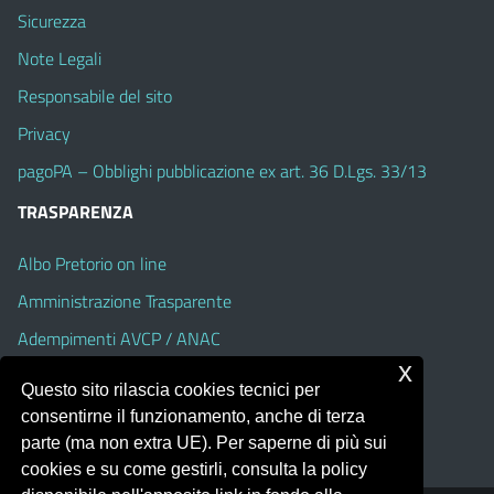
Sicurezza
Note Legali
Responsabile del sito
Privacy
pagoPA – Obblighi pubblicazione ex art. 36 D.Lgs. 33/13
TRASPARENZA
Albo Pretorio on line
Amministrazione Trasparente
Adempimenti AVCP / ANAC
x
Accesso Civico
Questo sito rilascia cookies tecnici per
Dichiarazione di accessibilità
consentirne il funzionamento, anche di terza
parte (ma non extra UE). Per saperne di più sui
cookies e su come gestirli, consulta la policy