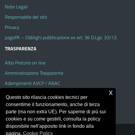
Note Legali
Responsabile del sito
Privacy
pagoPA – Obblighi pubblicazione ex art. 36 D.Lgs. 33/13
TRASPARENZA
Albo Pretorio on line
Amministrazione Trasparente
Adempimenti AVCP / ANAC
x
Accesso Civico
Questo sito rilascia cookies tecnici per
Dichiarazione di accessibilità
consentirne il funzionamento, anche di terza
parte (ma non extra UE). Per saperne di più sui
cookies e su come gestirli, consulta la policy
disponibile nell'apposito link in fondo alla
pagina.
Cookie Policy
Portale realizzato con la piattaforma
Argo Web 4.0