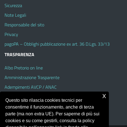
Sicurezza
Note Legali
Responsabile del sito
Privacy
pagoPA – Obblighi pubblicazione ex art. 36 D.Lgs. 33/13
TRASPARENZA
Albo Pretorio on line
Amministrazione Trasparente
Adempimenti AVCP / ANAC
x
Accesso Civico
Questo sito rilascia cookies tecnici per
Dichiarazione di accessibilità
consentirne il funzionamento, anche di terza
parte (ma non extra UE). Per saperne di più sui
cookies e su come gestirli, consulta la policy